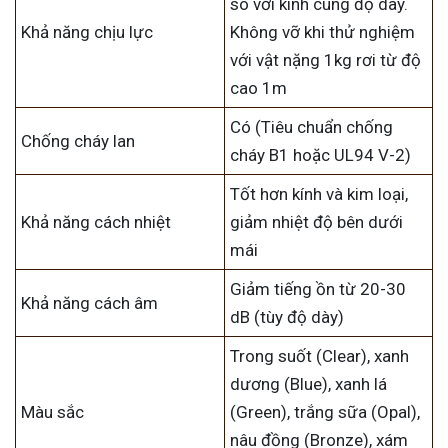
so với kính cùng độ dày.
Khả năng chịu lực
Không vỡ khi thử nghiệm
với vật nặng 1kg rơi từ độ
cao 1m
Có (Tiêu chuẩn chống
Chống cháy lan
cháy B1 hoặc UL94 V-2)
Tốt hơn kính và kim loại,
Khả năng cách nhiệt
giảm nhiệt độ bên dưới
mái
Giảm tiếng ồn từ 20-30
Khả năng cách âm
dB (tùy độ dày)
Trong suốt (Clear), xanh
dương (Blue), xanh lá
Màu sắc
(Green), trắng sữa (Opal),
nâu đồng (Bronze), xám