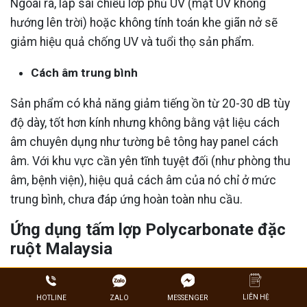
Ngoài ra, lắp sai chiều lớp phủ UV (mặt UV không
hướng lên trời) hoặc không tính toán khe giãn nở sẽ
giảm hiệu quả chống UV và tuổi thọ sản phẩm.
Cách âm trung bình
Sản phẩm có khả năng giảm tiếng ồn từ 20-30 dB tùy
độ dày, tốt hơn kính nhưng không bằng vật liệu cách
âm chuyên dụng như tường bê tông hay panel cách
âm. Với khu vực cần yên tĩnh tuyệt đối (như phòng thu
âm, bệnh viện), hiệu quả cách âm của nó chỉ ở mức
trung bình, chưa đáp ứng hoàn toàn nhu cầu.
Ứng dụng tấm lợp Polycarbonate đặc
ruột Malaysia
Tấm lợp Polycarbonate đặc ruột Malaysia được ứng
dụng rộng rãi trong nhiều lĩnh vực nhờ các đặc tính
LIÊN HỆ
ZALO
HOTLINE
MESSENGER