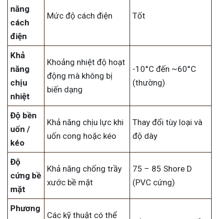
năng
Mức độ cách điện
Tốt
cách
điện
Khả
Khoảng nhiệt độ hoạt
năng
-10°C đến ~60°C
động mà không bị
chịu
(thường)
biến dạng
nhiệt
Độ bền
Khả năng chịu lực khi
Thay đổi tùy loại và
uốn /
uốn cong hoặc kéo
độ dày
kéo
Độ
Khả năng chống trầy
75 – 85 Shore D
cứng bề
xước bề mặt
(PVC cứng)
mặt
Phương
Các kỹ thuật có thể