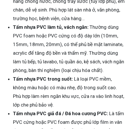
năng chống nước, chống trầy xước (tùy lớp phủ), êm
chân, dễ vệ sinh. Phù hợp lát sàn nhà ở, văn phòng,
trường học, bệnh viện, cửa hàng…
Tấm nhựa PVC làm tủ, vách ngăn:
Thường dùng
PVC foam hoặc PVC cứng có độ dày lớn (10mm,
15mm, 18mm, 20mm), có thể phủ bề mặt laminate,
acrylic để tăng độ bền và thẩm mỹ. Thường dùng
làm tủ bếp, tủ lavabo, tủ quần áo, kệ sách, vách ngăn
phòng, bàn thí nghiệm (loại chịu hóa chất).
Tấm nhựa PVC trong suốt:
Là loại PVC mềm,
không màu hoặc có màu nhẹ, độ trong suốt cao.
Phù hợp làm rèm ngăn khu vực, cửa ra vào linh hoạt,
lớp che phủ bảo vệ.
Tấm nhựa PVC giả đá / Đá hoa cương PVC:
Là tấm
PVC cứng hoặc PVC foam được phủ lớp film in vân