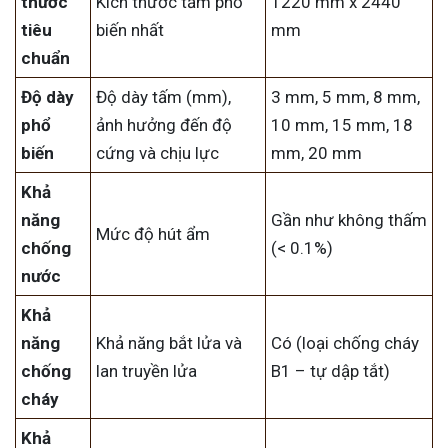
thước
Kích thước tấm phổ
1220 mm x 2440
tiêu
biến nhất
mm
chuẩn
Độ dày
Độ dày tấm (mm),
3 mm, 5 mm, 8 mm,
phổ
ảnh hưởng đến độ
10 mm, 15 mm, 18
biến
cứng và chịu lực
mm, 20 mm
Khả
năng
Gần như không thấm
Mức độ hút ẩm
chống
(< 0.1%)
nước
Khả
năng
Khả năng bắt lửa và
Có (loại chống cháy
chống
lan truyền lửa
B1 – tự dập tắt)
cháy
Khả