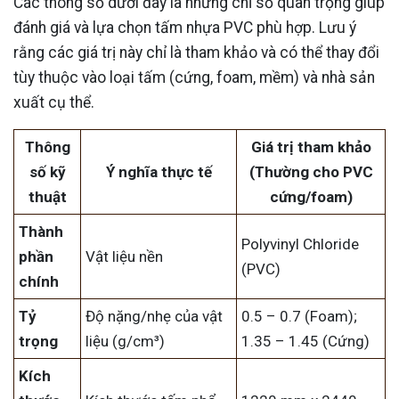
Các thông số dưới đây là những chỉ số quan trọng giúp
đánh giá và lựa chọn tấm nhựa PVC phù hợp. Lưu ý
rằng các giá trị này chỉ là tham khảo và có thể thay đổi
tùy thuộc vào loại tấm (cứng, foam, mềm) và nhà sản
xuất cụ thể.
Thông
Giá trị tham khảo
số kỹ
Ý nghĩa thực tế
(Thường cho PVC
thuật
cứng/foam)
Thành
Polyvinyl Chloride
phần
Vật liệu nền
(PVC)
chính
Tỷ
Độ nặng/nhẹ của vật
0.5 – 0.7 (Foam);
trọng
liệu (g/cm³)
1.35 – 1.45 (Cứng)
Kích