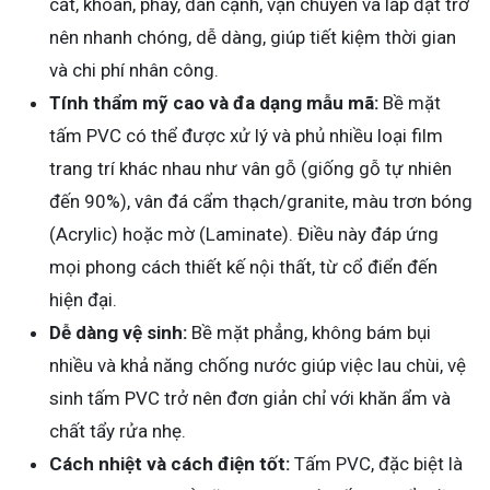
cắt, khoan, phay, dán cạnh, vận chuyển và lắp đặt trở
nên nhanh chóng, dễ dàng, giúp tiết kiệm thời gian
và chi phí nhân công.
Tính thẩm mỹ cao và đa dạng mẫu mã:
Bề mặt
tấm PVC có thể được xử lý và phủ nhiều loại film
trang trí khác nhau như vân gỗ (giống gỗ tự nhiên
đến 90%), vân đá cẩm thạch/granite, màu trơn bóng
(Acrylic) hoặc mờ (Laminate). Điều này đáp ứng
mọi phong cách thiết kế nội thất, từ cổ điển đến
hiện đại.
Dễ dàng vệ sinh:
Bề mặt phẳng, không bám bụi
nhiều và khả năng chống nước giúp việc lau chùi, vệ
sinh tấm PVC trở nên đơn giản chỉ với khăn ẩm và
chất tẩy rửa nhẹ.
Cách nhiệt và cách điện tốt:
Tấm PVC, đặc biệt là