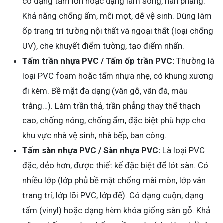
có dạng tấm lớn hoặc dạng lam sóng, nan phẳng.
Khả năng chống ẩm, mối mọt, dễ vệ sinh. Dùng làm
ốp trang trí tường nội thất và ngoại thất (loại chống
UV), che khuyết điểm tường, tạo điểm nhấn.
Tấm trần nhựa PVC / Tấm ốp trần PVC:
Thường là
loại PVC foam hoặc tấm nhựa nhẹ, có khung xương
đi kèm. Bề mặt đa dạng (vân gỗ, vân đá, màu
trắng…). Làm trần thả, trần phẳng thay thế thạch
cao, chống nóng, chống ẩm, đặc biệt phù hợp cho
khu vực nhà vệ sinh, nhà bếp, ban công.
Tấm sàn nhựa PVC / Sàn nhựa PVC:
Là loại PVC
đặc, dẻo hơn, được thiết kế đặc biệt để lót sàn. Có
nhiều lớp (lớp phủ bề mặt chống mài mòn, lớp vân
trang trí, lớp lõi PVC, lớp đế). Có dạng cuộn, dạng
tấm (vinyl) hoặc dạng hèm khóa giống sàn gỗ. Khả