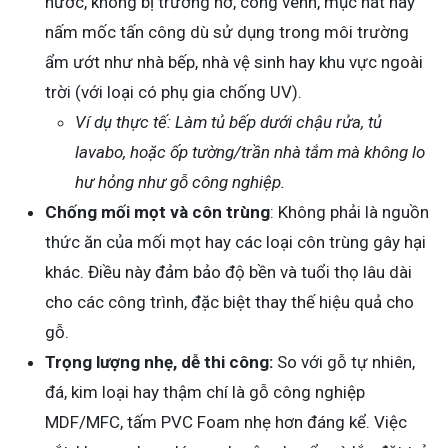
nước, không bị trương nở, cong vênh, mục nát hay
nấm mốc tấn công dù sử dụng trong môi trường
ẩm ướt như nhà bếp, nhà vệ sinh hay khu vực ngoài
trời (với loại có phụ gia chống UV).
Ví dụ thực tế: Làm tủ bếp dưới chậu rửa, tủ
lavabo, hoặc ốp tường/trần nhà tắm mà không lo
hư hỏng như gỗ công nghiệp.
Chống mối mọt và côn trùng
: Không phải là nguồn
thức ăn của mối mọt hay các loại côn trùng gây hại
khác. Điều này đảm bảo độ bền và tuổi thọ lâu dài
cho các công trình, đặc biệt thay thế hiệu quả cho
gỗ.
Trọng lượng nhẹ, dễ thi công:
So với gỗ tự nhiên,
đá, kim loại hay thậm chí là gỗ công nghiệp
MDF/MFC, tấm PVC Foam nhẹ hơn đáng kể. Việc