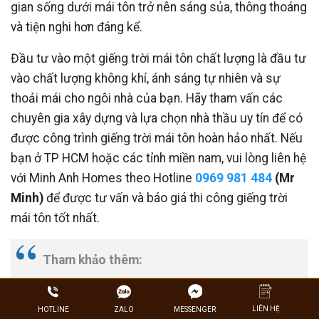
gian sống dưới mái tôn trở nên sáng sủa, thông thoáng
và tiện nghi hơn đáng kể.
Đầu tư vào một giếng trời mái tôn chất lượng là đầu tư
vào chất lượng không khí, ánh sáng tự nhiên và sự
thoải mái cho ngôi nhà của bạn. Hãy tham vấn các
chuyên gia xây dựng và lựa chọn nhà thầu uy tín để có
được công trình giếng trời mái tôn hoàn hảo nhất. Nếu
bạn ở TP HCM hoặc các tỉnh miền nam, vui lòng liên hệ
với Minh Anh Homes theo Hotline
0969 981 484
(Mr
Minh)
để được tư vấn và báo giá thi công giếng trời
mái tôn tốt nhất.
Tham khảo thêm:
Có nên làm giếng trời ở cầu thang không
?
Thông tin cần biết
LIÊN HỆ
ZALO
HOTLINE
MESSENGER