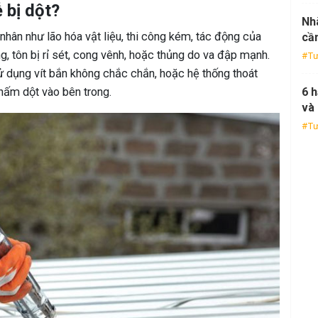
 bị dột?
Nhà
nhân như lão hóa vật liệu, thi công kém, tác động của
cần
ụng, tôn bị rỉ sét, cong vênh, hoặc thủng do va đập mạnh.
Tư
sử dụng vít bắn không chắc chắn, hoặc hệ thống thoát
hấm dột vào bên trong.
6 
và 
Tư