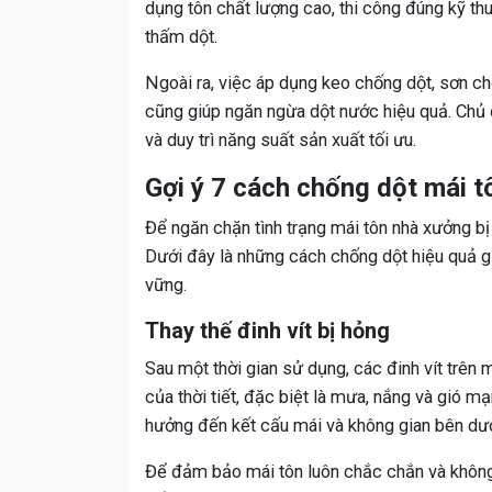
dụng tôn chất lượng cao, thi công đúng kỹ thuậ
thấm dột.
Ngoài ra, việc áp dụng keo chống dột, sơn c
cũng giúp ngăn ngừa dột nước hiệu quả. Chủ đ
và duy trì năng suất sản xuất tối ưu.
Gợi ý 7 cách chống dột mái t
Để ngăn chặn tình trạng mái tôn nhà xưởng bị
Dưới đây là những cách chống dột hiệu quả g
vững.
Thay thế đinh vít bị hỏng
Sau một thời gian sử dụng, các đinh vít trên m
của thời tiết, đặc biệt là mưa, nắng và gió m
hưởng đến kết cấu mái và không gian bên dướ
Để đảm bảo mái tôn luôn chắc chắn và không 