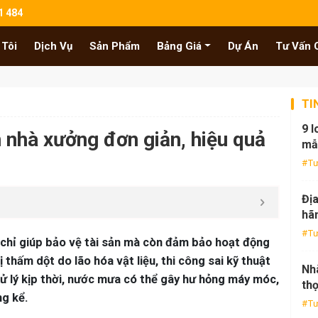
1 484
 Tôi
Dịch Vụ
Sản Phẩm
Bảng Giá
Dự Án
Tư Vấn 
TI
9 l
 nhà xưởng đơn giản, hiệu quả
mẫ
Tư
Địa
hãn
Tư
chỉ giúp bảo vệ tài sản mà còn đảm bảo hoạt động
 thấm dột do lão hóa vật liệu, thi công sai kỹ thuật
Nh
ử lý kịp thời, nước mưa có thể gây hư hỏng máy móc,
thọ
ng kể.
Tư