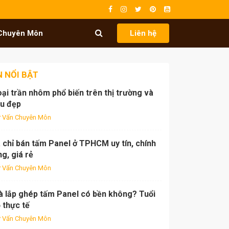
Chuyên Môn
Liên hệ
N NỔI BẬT
oại trần nhôm phổ biến trên thị trường và
u đẹp
 Vấn Chuyên Môn
 chỉ bán tấm Panel ở TPHCM uy tín, chính
g, giá rẻ
 Vấn Chuyên Môn
à lắp ghép tấm Panel có bền không? Tuổi
 thực tế
 Vấn Chuyên Môn