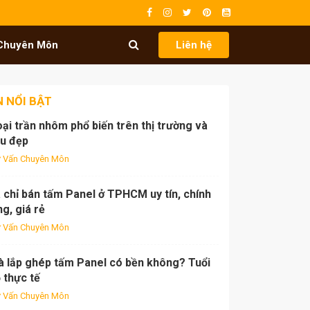
Chuyên Môn
Liên hệ
N NỔI BẬT
oại trần nhôm phổ biến trên thị trường và
u đẹp
 Vấn Chuyên Môn
 chỉ bán tấm Panel ở TPHCM uy tín, chính
g, giá rẻ
 Vấn Chuyên Môn
à lắp ghép tấm Panel có bền không? Tuổi
 thực tế
 Vấn Chuyên Môn