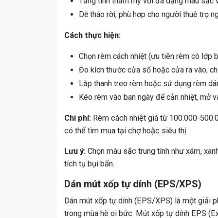
Tăng tính thẩm mỹ với đa dạng màu sắc v
Dễ tháo rời, phù hợp cho người thuê trọ n
Cách thực hiện:
Chọn rèm cách nhiệt (ưu tiên rèm có lớp 
Đo kích thước cửa sổ hoặc cửa ra vào, ch
Lắp thanh treo rèm hoặc sử dụng rèm dá
Kéo rèm vào ban ngày để cản nhiệt, mở và
Chi phí:
Rèm cách nhiệt giá từ 100.000-500.00
có thể tìm mua tại chợ hoặc siêu thị.
Lưu ý:
Chọn màu sắc trung tính như xám, xanh 
tích tụ bụi bẩn.
Dán mút xốp tự dính (EPS/XPS)
Dán mút xốp tự dính (EPS/XPS) là một giải p
trong mùa hè oi bức. Mút xốp tự dính EPS (E