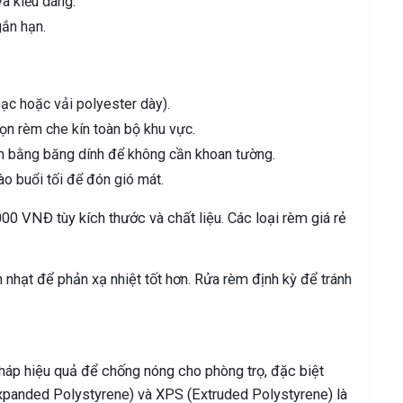
à kiểu dáng.
gắn hạn.
bạc hoặc vải polyester dày).
ọn rèm che kín toàn bộ khu vực.
n bằng băng dính để không cần khoan tường.
o buổi tối để đón gió mát.
0 VNĐ tùy kích thước và chất liệu. Các loại rèm giá rẻ
nhạt để phản xạ nhiệt tốt hơn. Rửa rèm định kỳ để tránh
háp hiệu quả để chống nóng cho phòng trọ, đặc biệt
xpanded Polystyrene) và XPS (Extruded Polystyrene) là