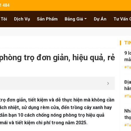
1 484
 Tôi
Dịch Vụ
Sản Phẩm
Bảng Giá
Dự Án
Tư Vấn 
TI
9 l
hòng trọ đơn giản, hiệu quả, rẻ
mẫ
Tư
Địa
hãn
Tư
rọ đơn giản, tiết kiệm và dễ thực hiện mà không cần
ách nhiệt, sử dụng rèm cửa, đến trồng cây xanh hay
Nh
g dẫn bạn 10 cách chống nóng phòng trọ hiệu quả
thọ
mái và tiết kiệm chi phí trong năm 2025.
Tư