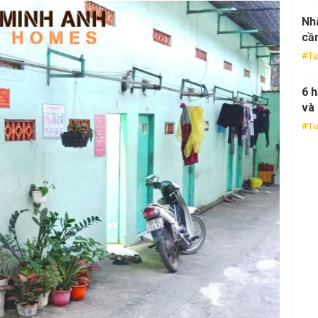
Nhà
cần
Tư
6 
và 
Tư