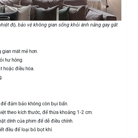
hiệt độ, bảo vệ không gian sống khỏi ánh nắng gay gắt
g gian mát mẻ hơn.
ỏi hư hỏng.
t hoặc điều hòa.
g.
h để đảm bảo không còn bụi bẩn.
iệt theo kích thước, để thừa khoảng 1-2 cm.
mặt dính của phim để dễ điều chỉnh.
t đều để loại bỏ bọt khí.