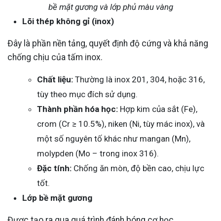
bề mặt gương và lớp phủ màu vàng
Lõi thép không gỉ (inox)
Đây là phần nền tảng, quyết định độ cứng và khả năng
chống chịu của tấm inox.
Chất liệu:
Thường là inox 201, 304, hoặc 316,
tùy theo mục đích sử dụng.
Thành phần hóa học:
Hợp kim của sắt (Fe),
crom (Cr ≥ 10.5%), niken (Ni, tùy mác inox), và
một số nguyên tố khác như mangan (Mn),
molypden (Mo – trong inox 316).
Đặc tính:
Chống ăn mòn, độ bền cao, chịu lực
tốt.
Lớp bề mặt gương
Được tạo ra qua quá trình đánh bóng cơ học