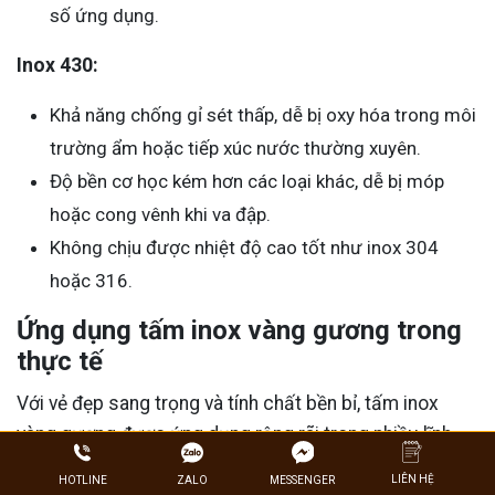
số ứng dụng.
Inox 430:
Khả năng chống gỉ sét thấp, dễ bị oxy hóa trong môi
trường ẩm hoặc tiếp xúc nước thường xuyên.
Độ bền cơ học kém hơn các loại khác, dễ bị móp
hoặc cong vênh khi va đập.
Không chịu được nhiệt độ cao tốt như inox 304
hoặc 316.
Ứng dụng tấm inox vàng gương trong
thực tế
Với vẻ đẹp sang trọng và tính chất bền bỉ, tấm inox
vàng gương được ứng dụng rộng rãi trong nhiều lĩnh
vực thực tế. Dưới đây là các ứng dụng phổ biến:
LIÊN HỆ
ZALO
HOTLINE
MESSENGER