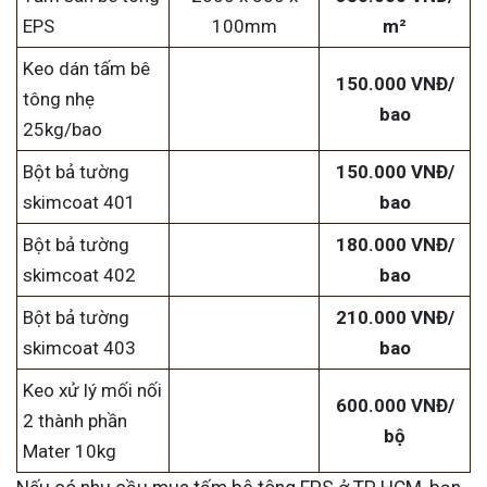
EPS
100mm
m²
Keo dán tấm bê
150.000 VNĐ/
tông nhẹ
bao
25kg/bao
Bột bả tường
150.000 VNĐ/
skimcoat 401
bao
Bột bả tường
180.000 VNĐ/
skimcoat 402
bao
Bột bả tường
210.000 VNĐ/
skimcoat 403
bao
Keo xử lý mối nối
600.000 VNĐ/
2 thành phần
bộ
Mater 10kg