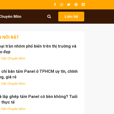
Chuyên Môn
Liên hệ
N NỔI BẬT
oại trần nhôm phổ biến trên thị trường và
u đẹp
 Vấn Chuyên Môn
 chỉ bán tấm Panel ở TPHCM uy tín, chính
g, giá rẻ
 Vấn Chuyên Môn
à lắp ghép tấm Panel có bền không? Tuổi
 thực tế
 Vấn Chuyên Môn