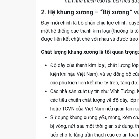
Trần nhà thạch cao rất bền nếu đư
2. Hệ khung xương – “Bộ xương” vữ
Đây mới chính là bộ phận chịu lực chính, quyế
một hệ thống các thanh kim loại (thường là
được liên kết chặt chẽ với nhau và được tre
Chất lượng khung xương là tối quan trọng:
Độ dày của thanh kim loại, chất lượng lớp
kiện khí hậu Việt Nam), và sự đồng bộ của
các phụ kiện liên kết như ty treo, tăng đơ…
Các nhà sản xuất uy tín như Vĩnh Tường,
các tiêu chuẩn chất lượng về độ dày, lớp
hoặc TCVN của Việt Nam nếu quan tâm sâ
Sử dụng khung xương yếu, mỏng, kém chất
bị võng, nứt sau một thời gian sử dụng, th
tiếp cho lo lắng trần thạch cao có an toàn