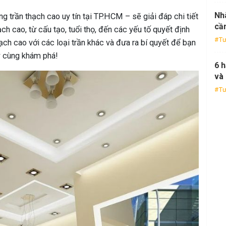
Nhà
ng trần thạch cao uy tín tại TP.HCM – sẽ giải đáp chi tiết
cần
h cao, từ cấu tạo, tuổi thọ, đến các yếu tố quyết định
Tư
ạch cao với các loại trần khác và đưa ra bí quyết để bạn
y cùng khám phá!
6 
và 
Tư