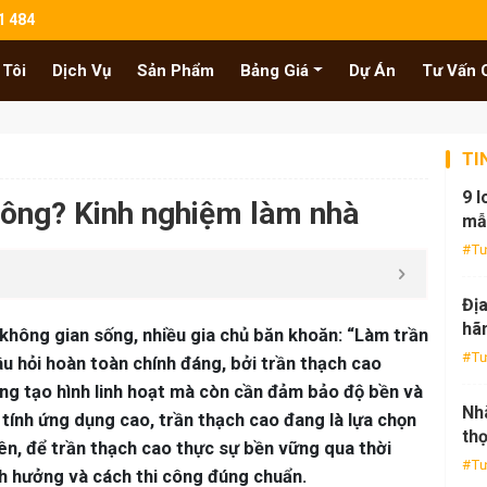
1 484
 Tôi
Dịch Vụ
Sản Phẩm
Bảng Giá
Dự Án
Tư Vấn 
TI
9 l
hông? Kinh nghiệm làm nhà
mẫ
Tư
Địa
hãn
 không gian sống, nhiều gia chủ băn khoăn: “Làm trần
Tư
u hỏi hoàn toàn chính đáng, bởi trần thạch cao
ăng tạo hình linh hoạt mà còn cần đảm bảo độ bền và
Nh
à tính ứng dụng cao, trần thạch cao đang là lựa chọn
thọ
ên, để trần thạch cao thực sự bền vững qua thời
Tư
ảnh hưởng và cách thi công đúng chuẩn.