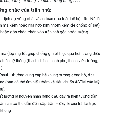
ợc chọn lựa, thi công, và bảo dưỡng đúng cách
ng chắc của trần nhà:
t định sự vững chãi và an toàn của toàn bộ hệ trần. Nó là
 tôn mạ kẽm hoặc mạ hợp kim nhôm kẽm để chống gỉ sét)
o hoặc gắn chắc chắn vào trần nhà gốc hoặc tường.
 mạ (lớp mạ tốt giúp chống gỉ sét hiệu quả hơn trong điều
 toàn hệ thống (thanh chính, thanh phụ, thanh viền tường,
).
 Knauf… thường cung cấp hệ khung xương đồng bộ, đạt
 mạ (bạn có thể tìm hiểu thêm về tiêu chuẩn ASTM của Mỹ
u).
 lượng là nguyên nhân hàng đầu gây ra hiện tượng trần
ậm chí có thể dẫn đến sập trần – đây là câu trả lời trực
 không.