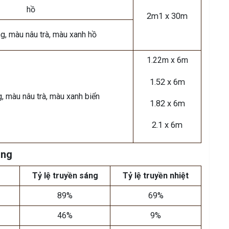
hồ
2m1 x 30m
ng, màu nâu trà, màu xanh hồ
1.22m x 6m
1.52 x 6m
g, màu nâu trà, màu xanh biển
1.82 x 6m
2.1 x 6m
áng
Tỷ lệ truyền sáng
Tỷ lệ truyền nhiệt
89%
69%
46%
9%