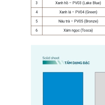
3
Xanh hồ – PV03 (Lake Blue)
4
Xanh lá – PV04 (Green)
5
Nâu trà – PV05 (Bronze)
6
Xám ngọc (Tosca)