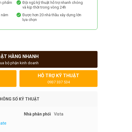
ản phẩm
Đội ngũ kỹ thuật hỗ trợ nhanh chóng
và kịp thời trong vòng 24h
0 năm
Được hơn 20 nhà thầu xây dựng lớn
lựa chọn
ĐẶT HÀNG NHANH
ua bộ phận kinh doanh
HỖ TRỢ KỸ THUẬT
0937 337 534
HÔNG SỐ KỸ THUẬT
Nhà phân phối
Vista
ate