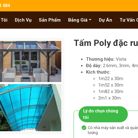
1 484
 Tôi
Dịch Vụ
Sản Phẩm
Bảng Giá
Dự Án
Tư Vấn 
Tấm Poly đặc ru
Thương hiệu:
Vista
Độ dày:
2.6mm, 3mm, 4
Kích thước:
1m22 x 30m
1m52 x 30m
1m82 x 30m
2m1 x 30m
Lý do chọn chúng
tôi
Có nhà máy sản xuất và quản
lượng