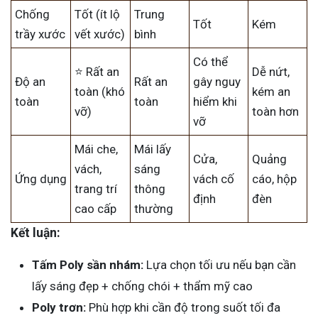
Chống
Tốt (ít lộ
Trung
Tốt
Kém
trầy xước
vết xước)
bình
Có thể
⭐ Rất an
Dễ nứt,
Độ an
Rất an
gây nguy
toàn (khó
kém an
toàn
toàn
hiểm khi
vỡ)
toàn hơn
vỡ
Mái che,
Mái lấy
Cửa,
Quảng
vách,
sáng
Ứng dụng
vách cố
cáo, hộp
trang trí
thông
định
đèn
cao cấp
thường
Kết luận:
Tấm Poly sần nhám:
Lựa chọn tối ưu nếu bạn cần
lấy sáng đẹp + chống chói + thẩm mỹ cao
Poly trơn:
Phù hợp khi cần độ trong suốt tối đa