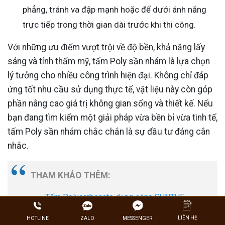
phẳng, tránh va đập mạnh hoặc để dưới ánh nắng
trực tiếp trong thời gian dài trước khi thi công.
Với những ưu điểm vượt trội về độ bền, khả năng lấy
sáng và tính thẩm mỹ, tấm Poly sần nhám là lựa chọn
lý tưởng cho nhiều công trình hiện đại. Không chỉ đáp
ứng tốt nhu cầu sử dụng thực tế, vật liệu này còn góp
phần nâng cao giá trị không gian sống và thiết kế. Nếu
bạn đang tìm kiếm một giải pháp vừa bền bỉ vừa tinh tế,
tấm Poly sần nhám chắc chắn là sự đầu tư đáng cân
nhắc.
THAM KHẢO THÊM:
Tấm Polycarbonate dạng sóng SUNTUF
Tấm Poly Smart
LIÊN HỆ
ZALO
HOTLINE
MESSENGER