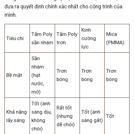
đưa ra quyết định chính xác nhất cho công trình của
mình.
Kính
Tấm Poly
Tấm Poly
Mica
Tiêu chí
cường
sần nhám
trơn
(PMMA)
lực
Sần
nhám
Trơn
Trơn
Trơn
Bề mặt
(hạt
bóng
bóng
bóng
nước,
mờ)
Tốt (ánh
Rất tốt
Khả năng
sáng dịu,
Tốt (ánh
(nhưng
Tốt
lấy sáng
không
sáng gắt)
dễ chói)
chói)