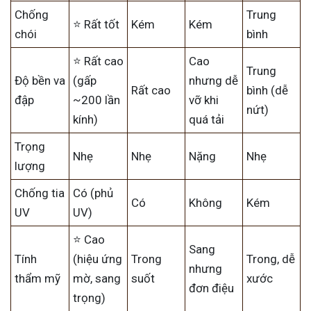
Chống
Trung
⭐ Rất tốt
Kém
Kém
chói
bình
⭐ Rất cao
Cao
Trung
Độ bền va
(gấp
nhưng dễ
Rất cao
bình (dễ
đập
~200 lần
vỡ khi
nứt)
kính)
quá tải
Trọng
Nhẹ
Nhẹ
Nặng
Nhẹ
lượng
Chống tia
Có (phủ
Có
Không
Kém
UV
UV)
⭐ Cao
Sang
Tính
(hiệu ứng
Trong
Trong, dễ
nhưng
thẩm mỹ
mờ, sang
suốt
xước
đơn điệu
trọng)