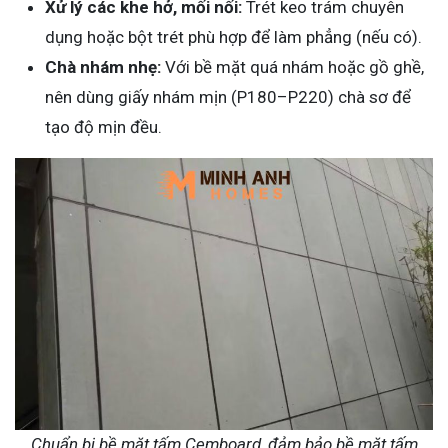
Xử lý các khe hở, mối nối:
Trét keo trám chuyên
dụng hoặc bột trét phù hợp để làm phẳng (nếu có).
Chà nhám nhẹ:
Với bề mặt quá nhám hoặc gồ ghề,
nên dùng giấy nhám mịn (P180–P220) chà sơ để
tạo độ mịn đều.
Chuẩn bị bề mặt tấm Cemboard, đảm bảo bề mặt tấm