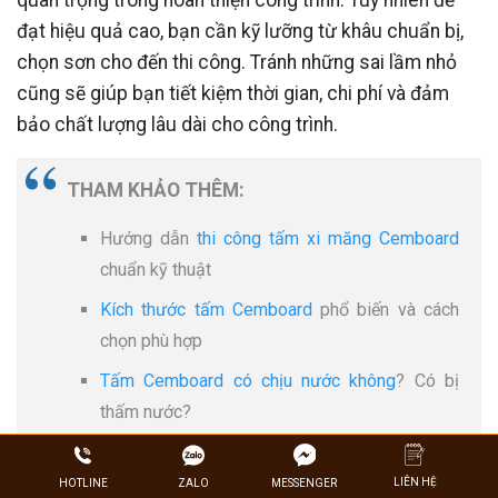
quan trọng trong hoàn thiện công trình. Tuy nhiên để
đạt hiệu quả cao, bạn cần kỹ lưỡng từ khâu chuẩn bị,
chọn sơn cho đến thi công. Tránh những sai lầm nhỏ
cũng sẽ giúp bạn tiết kiệm thời gian, chi phí và đảm
bảo chất lượng lâu dài cho công trình.
THAM KHẢO THÊM:
Hướng dẫn
thi công tấm xi măng Cemboard
chuẩn kỹ thuật
Kích thước tấm Cemboard
phổ biến và cách
chọn phù hợp
Tấm Cemboard có chịu nước không
? Có bị
thấm nước?
Thi công làm gác lửng bằng tấm Cemboard
giá
rẻ, trọn gói
LIÊN HỆ
ZALO
HOTLINE
MESSENGER