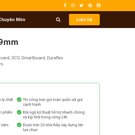
Chuyên Môn
Liên hệ
 9mm
 board, SCG Smartboard, Duraflex
mm
 lý chất
Thi công trọn gói toàn quốc với giá
cạnh tranh
ản phẩm
Đội ngũ kỹ thuật hỗ trợ nhanh chóng
và kịp thời trong vòng 24h
0 năm
Được hơn 20 nhà thầu xây dựng lớn
lựa chọn