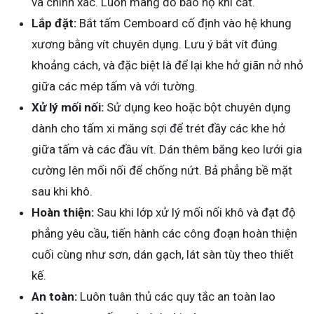
và chính xác. Luôn mang đồ bảo hộ khi cắt.
Lắp đặt:
Bắt tấm Cemboard cố định vào hệ khung
xương bằng vít chuyên dụng. Lưu ý bắt vít đúng
khoảng cách, và đặc biệt là để lại khe hở giãn nở nhỏ
giữa các mép tấm và với tường.
Xử lý mối nối:
Sử dụng keo hoặc bột chuyên dụng
dành cho tấm xi măng sợi để trét đầy các khe hở
giữa tấm và các đầu vít. Dán thêm băng keo lưới gia
cường lên mối nối để chống nứt. Bả phẳng bề mặt
sau khi khô.
Hoàn thiện:
Sau khi lớp xử lý mối nối khô và đạt độ
phẳng yêu cầu, tiến hành các công đoạn hoàn thiện
cuối cùng như sơn, dán gạch, lát sàn tùy theo thiết
kế.
An toàn:
Luôn tuân thủ các quy tắc an toàn lao