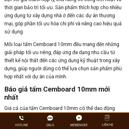
thời gian bảo trì tối ưu. Sản phẩm thích hợp cho nhiều
ứng dụng từ xây dựng nhà ở đến các dự án thương
mại, góp phần tối ưu hóa chi phí và nâng cao hiệu quả
sử dụng.
Mỗi loại tấm Cemboard 10mm đều mang đến những
giải pháp tối ưu riêng, đáp ứng đa dạng nhu cầu từ
thiết kế nội thất đến các ứng dụng kỹ thuật trong xây
dựng, giúp người dùng có thể lựa chọn sản phẩm phù
hợp nhất với dự án của mình.
Báo giá tấm Cemboard 10mm mới
nhất
Giá cả của tấm Cemboard 10mm có thể dao động
theo thời điểm và khu vực cung cấp. Bạn có thể theo
dõi bảng giá tham khảo các sản phẩm đang có sẵn tại
LIÊN HỆ
ZALO
HOTLINE
MESSENGER