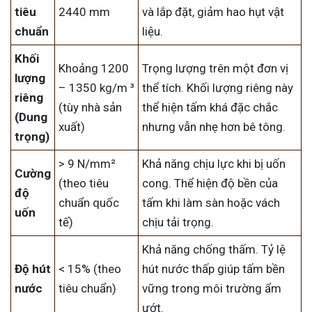
tiêu
2440 mm
và lắp đặt, giảm hao hụt vật
chuẩn
liệu.
Khối
Khoảng 1200
Trọng lượng trên một đơn vị
lượng
– 1350 kg/m ³
thể tích. Khối lượng riêng này
riêng
(tùy nhà sản
thể hiện tấm khá đặc chắc
(Dung
xuất)
nhưng vẫn nhẹ hơn bê tông.
trọng)
> 9 N/mm²
Khả năng chịu lực khi bị uốn
Cường
(theo tiêu
cong. Thể hiện độ bền của
độ
chuẩn quốc
tấm khi làm sàn hoặc vách
uốn
tế)
chịu tải trọng.
Khả năng chống thấm. Tỷ lệ
Độ hút
< 15% (theo
hút nước thấp giúp tấm bền
nước
tiêu chuẩn)
vững trong môi trường ẩm
ướt.