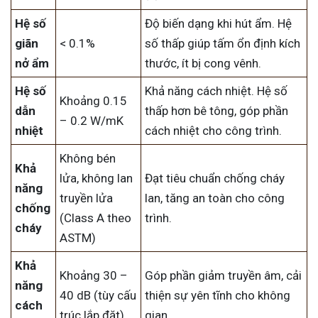
Hệ số
Độ biến dạng khi hút ẩm. Hệ
giãn
< 0.1%
số thấp giúp tấm ổn định kích
nở ẩm
thước, ít bị cong vênh.
Hệ số
Khả năng cách nhiệt. Hệ số
Khoảng 0.15
dẫn
thấp hơn bê tông, góp phần
– 0.2 W/mK
nhiệt
cách nhiệt cho công trình.
Không bén
Khả
lửa, không lan
Đạt tiêu chuẩn chống cháy
năng
truyền lửa
lan, tăng an toàn cho công
chống
(Class A theo
trình.
cháy
ASTM)
Khả
Khoảng 30 –
Góp phần giảm truyền âm, cải
năng
40 dB (tùy cấu
thiện sự yên tĩnh cho không
cách
trúc lắp đặt)
gian.