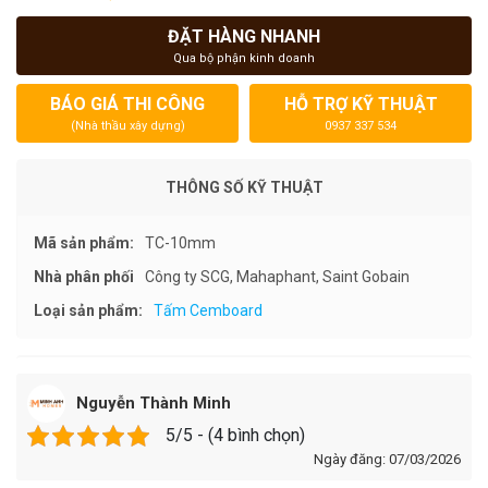
ĐẶT HÀNG NHANH
Qua bộ phận kinh doanh
BÁO GIÁ THI CÔNG
HỖ TRỢ KỸ THUẬT
(Nhà thầu xây dựng)
0937 337 534
THÔNG SỐ KỸ THUẬT
Mã sản phẩm:
TC-10mm
Nhà phân phối
Công ty SCG, Mahaphant, Saint Gobain
Loại sản phẩm:
Tấm Cemboard
Nguyễn Thành Minh
5/5 - (4 bình chọn)
Ngày đăng: 07/03/2026