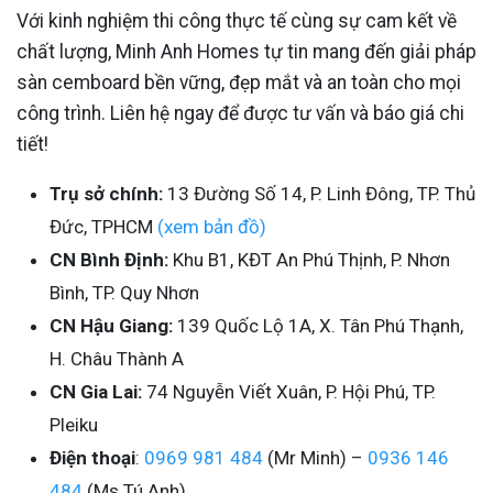
Với kinh nghiệm thi công thực tế cùng sự cam kết về
chất lượng, Minh Anh Homes tự tin mang đến giải pháp
sàn cemboard bền vững, đẹp mắt và an toàn cho mọi
công trình. Liên hệ ngay để được tư vấn và báo giá chi
tiết!
Trụ sở chính:
13 Đường Số 14, P. Linh Đông, TP. Thủ
Đức, TPHCM
(xem bản đồ)
CN Bình Định:
Khu B1, KĐT An Phú Thịnh, P. Nhơn
Bình, TP. Quy Nhơn
CN Hậu Giang:
139 Quốc Lộ 1A, X. Tân Phú Thạnh,
H. Châu Thành A
CN Gia Lai:
74 Nguyễn Viết Xuân, P. Hội Phú, TP.
Pleiku
Điện thoại
:
0969 981 484
(Mr Minh) –
0936 146
484
(Ms Tú Anh)