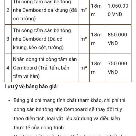
Thi công tấm sàn bê tông
18m
1.050.00
2
nhẹ Cemboard cả khung (đã
m²
m
0 VNĐ
có tường)
Thi công tấm sàn bê tông
18m
850.000
3
nhẹ Cemboard (Đã có
m²
m
VNĐ
khung, kèo cột, tường)
Nhân công thi công tấm sàn
18m
750.000
4
Cemboard (Trải tấm, bắn
m²
m
VNĐ
tấm và hàn)
Lưu ý về bảng báo giá:
Bảng giá chỉ mang tính chất tham khảo, chi phí thi
công sàn bê tông nhẹ Cemboard sẽ thay đổi tùy
theo diện tích, loại vật liệu sử dụng và điều kiện
thực tế của công trình.