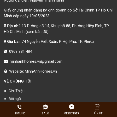
Người đại diện: Nguyễn Thành Minh
Giấy chứng nhận đăng ký kinh doanh do Sở Tài Chính TP Hồ Chí
Minh cấp ngày 19/05/2023
Địa chỉ:
13 Đường số 14, Khu phố 88, Phường Hiệp Bình, TP
Hồ Chí Minh
(xem bản đồ)
Gia Lai:
74 Nguyễn Viết Xuân, P. Hội Phú, TP. Pleiku
0969 981 484
minhanhhomes.vn@gmail.com
Website:
MinhAnhHomes.vn
VỀ CHÚNG TÔI
Giới Thiệu
Đội ngũ
Liên Hệ
LIÊN HỆ
ZALO
HOTLINE
MESSENGER
Tuyển Dụng