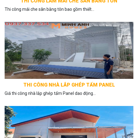
THI CÔNG LÀM MÁI CHE SÂN BẰNG TÔN
Thi công mái che sân bằng tôn bao gồm thiết...
THI CÔNG NHÀ LẮP GHÉP TẤM PANEL
Giá thi công nhà lắp ghép tấm Panel dao động...