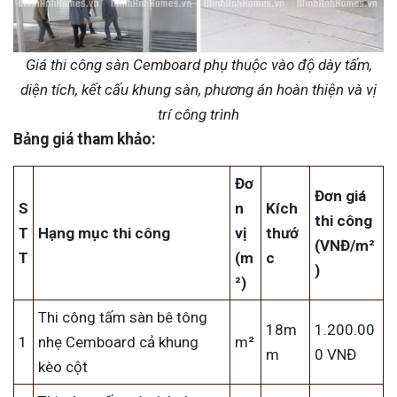
Giá thi công sàn Cemboard phụ thuộc vào độ dày tấm,
diện tích, kết cấu khung sàn, phương án hoàn thiện và vị
trí công trình
Bảng giá tham khảo:
Đơ
Đơn giá
S
n
Kích
thi công
T
Hạng mục thi công
vị
thướ
(VNĐ/m²
T
(m
c
)
²)
Thi công tấm sàn bê tông
18m
1.200.00
1
nhẹ Cemboard cả khung
m²
m
0 VNĐ
kèo cột