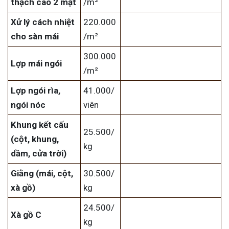
thạch cao 2 mặt
/m²
Xử lý cách nhiệt
220.000
cho sàn mái
/m²
300.000
Lợp mái ngói
/m²
Lợp ngói rìa,
41.000/
ngói nóc
viên
Khung kết cấu
25.500/
(cột, khung,
kg
dầm, cửa trời)
Giằng (mái, cột,
30.500/
xà gồ)
kg
24.500/
Xà gồ C
kg