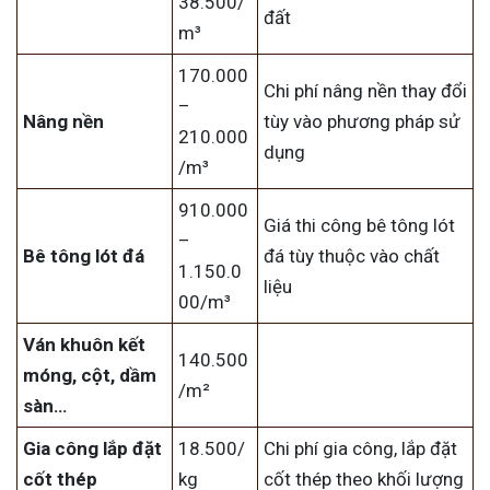
38.500/
đất
m³
170.000
Chi phí nâng nền thay đổi
–
Nâng nền
tùy vào phương pháp sử
210.000
dụng
/m³
910.000
Giá thi công bê tông lót
–
Bê tông lót đá
đá tùy thuộc vào chất
1.150.0
liệu
00/m³
Ván khuôn kết
140.500
móng, cột, dầm
/m²
sàn…
Gia công lắp đặt
18.500/
Chi phí gia công, lắp đặt
cốt thép
kg
cốt thép theo khối lượng