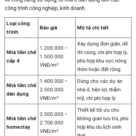
công trình công nghiệp, kinh doanh.
Loại công
Báo giá
Mô tả chi tiết
trình
Xây dựng đơn giản, dễ
1.200.000 –
Nhà tiền chế
thi công, chi phí hợp lý,
1.500.000
cấp 4
phù hợp khu vực nông
VNĐ/m²
thôn hoặc đất rộng.
1.400.000 –
Dùng cho các dự án
Nhà tiền chế
2.500.000
nhà ở, tiện lợi, thẩm
dân dụng
VNĐ/m²
mỹ, chi phí hợp lý.
Thiết kế tối ưu cho
2.500.000 –
Nhà tiền chế
không gian lưu trú, phù
2.700.000
homestay
hợp khu du lịch sinh
VNĐ/m²
thái.