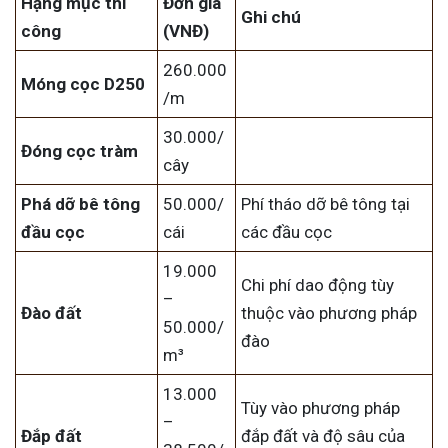
Hạng mục thi
Đơn giá
Ghi chú
công
(VNĐ)
260.000
Móng cọc D250
/m
30.000/
Đóng cọc tràm
cây
Phá dỡ bê tông
50.000/
Phí tháo dỡ bê tông tại
đầu cọc
cái
các đầu cọc
19.000
Chi phí dao động tùy
–
Đào đất
thuộc vào phương pháp
50.000/
đào
m³
13.000
Tùy vào phương pháp
–
Đắp đất
đắp đất và độ sâu của